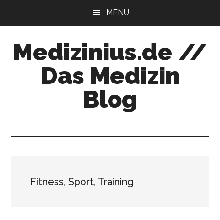
Zum
Zur
MENU
Inhalt
Seitenspalte
springen
springen
Medizinius.de //
Das Medizin
Blog
Wissenswertes
zu
Ihrer
Gesundheit
Fitness, Sport, Training