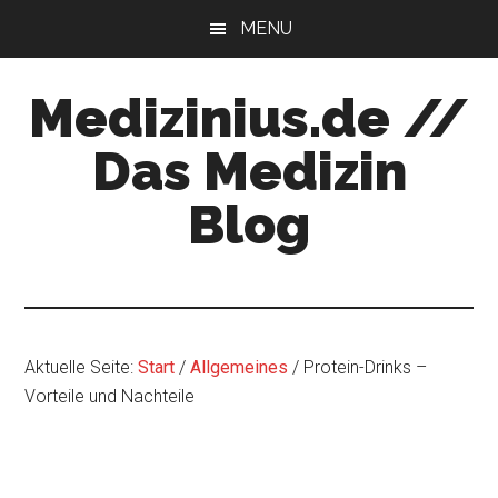
Zum
Zur
MENU
Inhalt
Seitenspalte
springen
springen
Medizinius.de //
Das Medizin
Blog
Wissenswertes
zu
Ihrer
Gesundheit
Aktuelle Seite:
Start
/
Allgemeines
/
Protein-Drinks –
Vorteile und Nachteile