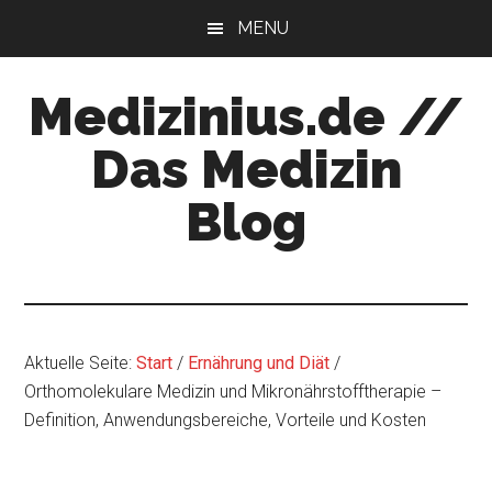
Zum
Zur
MENU
Inhalt
Seitenspalte
springen
springen
Medizinius.de //
Das Medizin
Blog
Wissenswertes
zu
Ihrer
Gesundheit
Aktuelle Seite:
Start
/
Ernährung und Diät
/
Orthomolekulare Medizin und Mikronährstofftherapie –
Definition, Anwendungsbereiche, Vorteile und Kosten