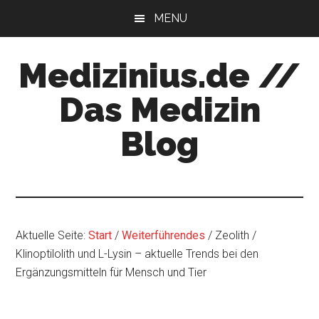
Zum
Zur
MENU
Inhalt
Seitenspalte
springen
springen
Medizinius.de //
Das Medizin
Blog
Wissenswertes
zu
Ihrer
Gesundheit
Aktuelle Seite:
Start
/
Weiterführendes
/
Zeolith /
Klinoptilolith und L-Lysin – aktuelle Trends bei den
Ergänzungsmitteln für Mensch und Tier