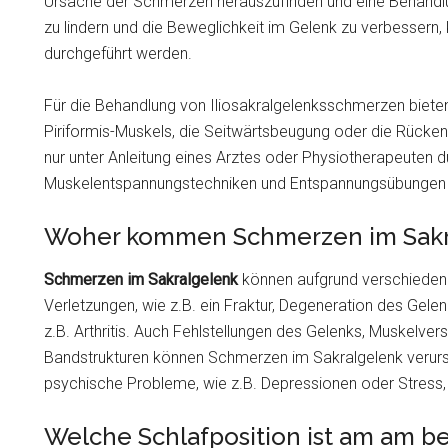
Ursache der Schmerzen herauszufinden und eine Behandlu
zu lindern und die Beweglichkeit im Gelenk zu verbesser
durchgeführt werden.
Für die Behandlung von Iliosakralgelenksschmerzen biete
Piriformis-Muskels, die Seitwärtsbeugung oder die Rückens
nur unter Anleitung eines Arztes oder Physiotherapeuten 
Muskelentspannungstechniken und Entspannungsübungen kö
Woher kommen Schmerzen im Sakr
Schmerzen im Sakralgelenk
können aufgrund verschieden
Verletzungen, wie z.B. ein Fraktur, Degeneration des Gele
z.B. Arthritis. Auch Fehlstellungen des Gelenks, Muskelve
Bandstrukturen können Schmerzen im Sakralgelenk verur
psychische Probleme, wie z.B. Depressionen oder Stress,
Welche Schlafposition ist am am b