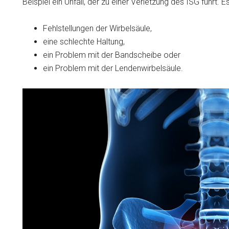
Beispiel ein Unfall, der zu einer Verletzung des ISG führt
Fehlstellungen der Wirbelsäule,
eine schlechte Haltung,
ein Problem mit der Bandscheibe oder
ein Problem mit der Lendenwirbelsäule.