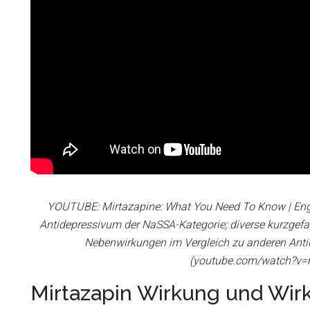
YOUTUBE: Mirtazapine: What You Need To Know | Engl
Antidepressivum der NaSSA-Kategorie; diverse kurzgefa
Nebenwirkungen im Vergleich zu anderen Anti
(youtube.com/watch?
Mirtazapin Wirkung und Wi