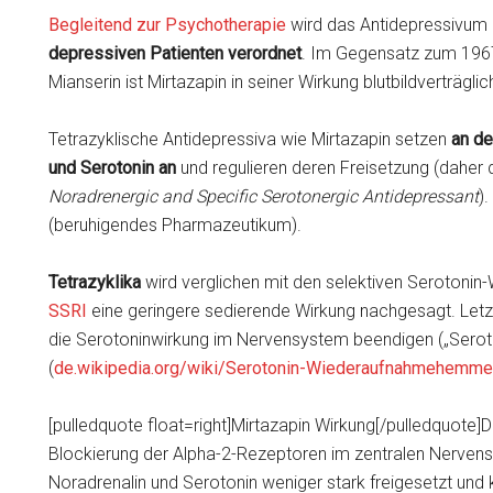
Begleitend zur Psychotherapie
wird das Antidepressivum i
depressiven Patienten verordnet
. Im Gegensatz zum 196
Mianserin ist Mirtazapin in seiner Wirkung blutbildverträglic
Tetrazyklische Antidepressiva wie Mirtazapin setzen
an de
und Serotonin an
und regulieren deren Freisetzung (daher
Noradrenergic and Specific Serotonergic Antidepressant
)
(beruhigendes Pharmazeutikum).
Tetrazyklika
wird verglichen mit den selektiven Seroton
SSRI
eine geringere sedierende Wirkung nachgesagt. Letzt
die Serotoninwirkung im Nervensystem beendigen („Seroto
(
de.wikipedia.org/wiki/Serotonin-Wiederaufnahmehemme
[pulledquote float=right]Mirtazapin Wirkung[/pulledquote]
Blockierung der Alpha-2-Rezeptoren im zentralen Nerven
Noradrenalin und Serotonin weniger stark freigesetzt und 