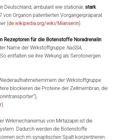
n Deutschland, ambulant wie stationär,
stark
7 von Organon patentierten Vorgängerpräparat
her (
de.wikipedia.org/wiki/Mianserin
).
n Rezeptoren für die Botenstoffe Noradrenalin
 der Name der Wirkstoffgruppe
NaSSA
,
. So entfalten sie ihre Wirkung als Serotonergen
in-Wiederaufnahmehemmern der Wirkstoffgruppe
ere blockieren die Proteine der Zellmembran, die
nintransporter“),
r
).
Der Wirkmechanismus von Mirtazapin ist die
system. Dadurch werden die Botenstoffe
können sich im synaptischen Spalt konzentrieren.