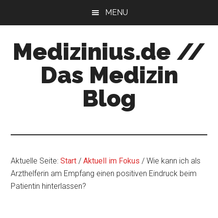
Zum
Zur
MENU
Inhalt
Seitenspalte
springen
springen
Medizinius.de //
Das Medizin
Blog
Wissenswertes
zu
Ihrer
Gesundheit
Aktuelle Seite:
Start
/
Aktuell im Fokus
/
Wie kann ich als
Arzthelferin am Empfang einen positiven Eindruck beim
Patientin hinterlassen?