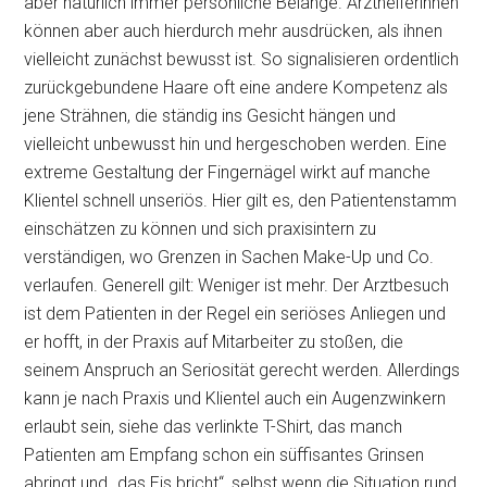
aber natürlich immer persönliche Belange. Arzthelferinnen
können aber auch hierdurch mehr ausdrücken, als ihnen
vielleicht zunächst bewusst ist. So signalisieren ordentlich
zurückgebundene Haare oft eine andere Kompetenz als
jene Strähnen, die ständig ins Gesicht hängen und
vielleicht unbewusst hin und hergeschoben werden. Eine
extreme Gestaltung der Fingernägel wirkt auf manche
Klientel schnell unseriös. Hier gilt es, den Patientenstamm
einschätzen zu können und sich praxisintern zu
verständigen, wo Grenzen in Sachen Make-Up und Co.
verlaufen. Generell gilt: Weniger ist mehr. Der Arztbesuch
ist dem Patienten in der Regel ein seriöses Anliegen und
er hofft, in der Praxis auf Mitarbeiter zu stoßen, die
seinem Anspruch an Seriosität gerecht werden. Allerdings
kann je nach Praxis und Klientel auch ein Augenzwinkern
erlaubt sein, siehe das verlinkte T-Shirt, das manch
Patienten am Empfang schon ein süffisantes Grinsen
abringt und „das Eis bricht“, selbst wenn die Situation rund