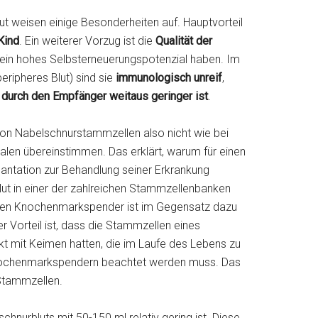
 weisen einige Besonderheiten auf. Hauptvorteil
Kind
. Ein weiterer Vorzug ist die
Qualität der
 ein hohes Selbsterneuerungspotenzial haben. Im
ipheres Blut) sind sie
immunologisch unreif
,
 durch den Empfänger weitaus geringer ist
.
on Nabelschnurstammzellen also nicht wie bei
en übereinstimmen. Das erklärt, warum für einen
antation zur Behandlung seiner Erkrankung
lut in einer der zahlreichen Stammzellenbanken
enden Knochenmarkspender ist im Gegensatz dazu
r Vorteil ist, dass die Stammzellen eines
t mit Keimen hatten, die im Laufe des Lebens zu
Knochenmarkspendern beachtet werden muss. Das
Stammzellen.
nurbluts mit 50-150 ml relativ gering ist. Diese