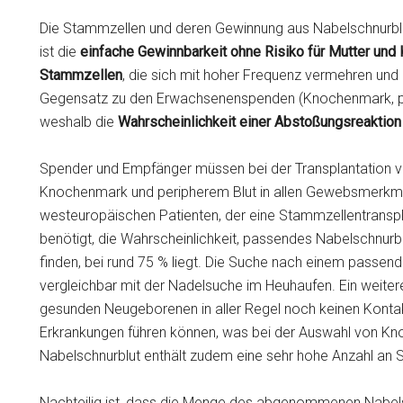
Die Stammzellen und deren Gewinnung aus Nabelschnurblut
ist die
einfache Gewinnbarkeit ohne Risiko für Mutter und 
Stammzellen
, die sich mit hoher Frequenz vermehren und
Gegensatz zu den Erwachsenenspenden (Knochenmark, per
weshalb die
Wahrscheinlichkeit einer Abstoßungsreaktion
Spender und Empfänger müssen bei der Transplantation v
Knochenmark und peripherem Blut in allen Gewebsmerkmal
westeuropäischen Patienten, der eine Stammzellentranspl
benötigt, die Wahrscheinlichkeit, passendes Nabelschnurb
finden, bei rund 75 % liegt. Die Suche nach einem pass
vergleichbar mit der Nadelsuche im Heuhaufen. Ein weitere
gesunden Neugeborenen in aller Regel noch keinen Kontak
Erkrankungen führen können, was bei der Auswahl von 
Nabelschnurblut enthält zudem eine sehr hohe Anzahl an 
Nachteilig ist, dass die Menge des abgenommenen Nabelsch