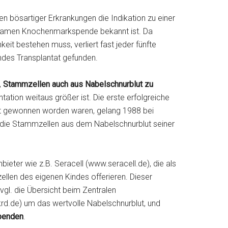
n bösartiger Erkrankungen die Indikation zu einer
 Namen Knochenmarkspende bekannt ist. Da
t bestehen muss, verliert fast jeder fünfte
endes Transplantat gefunden.
,
Stammzellen auch aus Nabelschnurblut zu
ntation weitaus größer ist. Die erste erfolgreiche
ut gewonnen worden waren, gelang 1988 bei
 die Stammzellen aus dem Nabelschnurblut seiner
bieter wie z.B. Seracell (www.seracell.de), die als
len des eigenen Kindes offerieren. Dieser
vgl. die Übersicht beim Zentralen
d.de) um das wertvolle Nabelschnurblut, und
penden
.