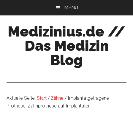
Zum
Zur
MENU
Inhalt
Seitenspalte
springen
springen
Medizinius.de //
Das Medizin
Blog
Wissenswertes
zu
Ihrer
Gesundheit
Aktuelle Seite:
Start
/
Zähne
/
Implantatgetragene
Prothese: Zahnprothese auf Implantaten