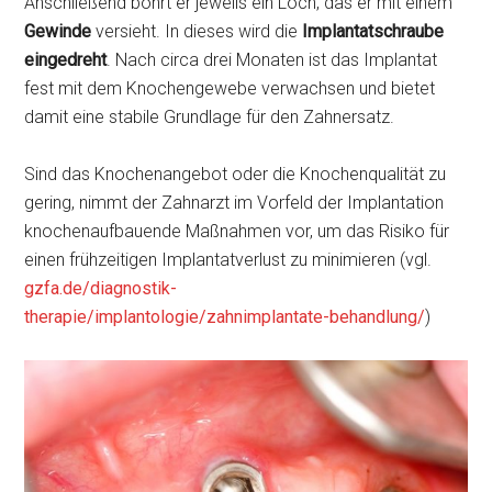
Anschließend bohrt er jeweils ein Loch, das er mit einem
Gewinde
versieht. In dieses wird die
Implantatschraube
eingedreht
. Nach circa drei Monaten ist das Implantat
fest mit dem Knochengewebe verwachsen und bietet
damit eine stabile Grundlage für den Zahnersatz.
Sind das Knochenangebot oder die Knochenqualität zu
gering, nimmt der Zahnarzt im Vorfeld der Implantation
knochenaufbauende Maßnahmen vor, um das Risiko für
einen frühzeitigen Implantatverlust zu minimieren (vgl.
gzfa.de/diagnostik-
therapie/implantologie/zahnimplantate-behandlung/
)