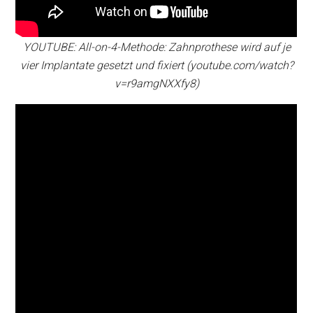
YOUTUBE: All-on-4-Methode: Zahnprothese wird auf je
vier Implantate gesetzt und fixiert (youtube.com/watch?
v=r9amgNXXfy8)