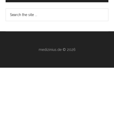
Search
the
site
...
medizinius.de © 2026