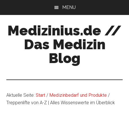
Zum
Zur
MENU
Inhalt
Seitenspalte
springen
springen
Medizinius.de //
Das Medizin
Blog
Wissenswertes
zu
Ihrer
Gesundheit
Aktuelle Seite:
Start
/
Medizinbedarf und Produkte
/
Treppenlifte von A-Z | Alles Wissenswerte im Überblick