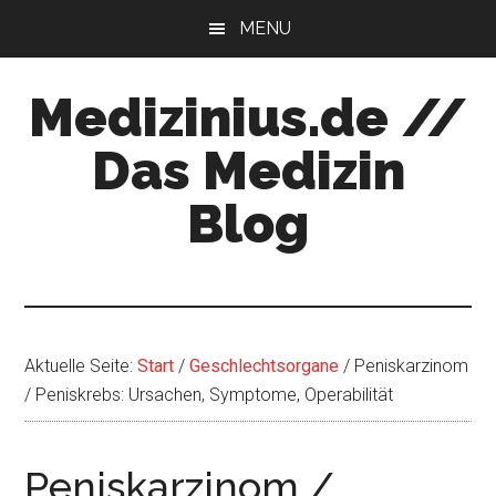
Zum
Zur
MENU
Inhalt
Seitenspalte
springen
springen
Medizinius.de //
Das Medizin
Blog
Wissenswertes
zu
Ihrer
Gesundheit
Aktuelle Seite:
Start
/
Geschlechtsorgane
/
Peniskarzinom
/ Peniskrebs: Ursachen, Symptome, Operabilität
Peniskarzinom /