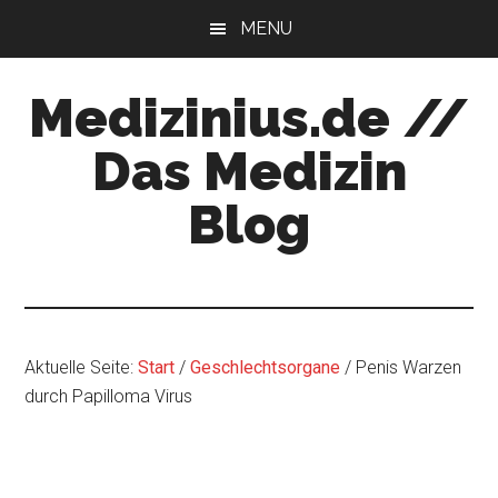
Zum
Zur
MENU
Inhalt
Seitenspalte
springen
springen
Medizinius.de //
Das Medizin
Blog
Wissenswertes
zu
Ihrer
Gesundheit
Aktuelle Seite:
Start
/
Geschlechtsorgane
/
Penis Warzen
durch Papilloma Virus