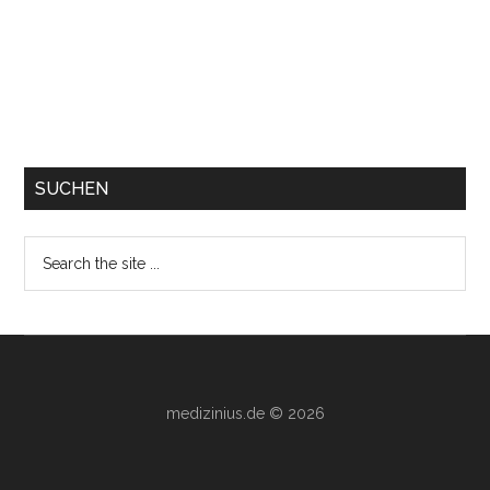
SUCHEN
Search
the
site
...
medizinius.de © 2026