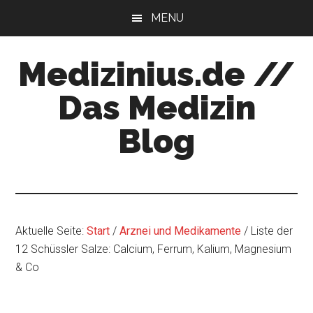
Zum
Zur
MENU
Inhalt
Seitenspalte
springen
springen
Medizinius.de //
Das Medizin
Blog
Wissenswertes
zu
Ihrer
Gesundheit
Aktuelle Seite:
Start
/
Arznei und Medikamente
/
Liste der
12 Schüssler Salze: Calcium, Ferrum, Kalium, Magnesium
& Co